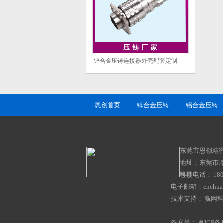
锌合金压铸连接器外壳配套定制
恩创首页
锌合金压铸
铝合金压铸
东莞市恩创精
地址：东莞市
号楼
移动电话： 1802
电子邮箱：enchuan
技术支持：
赢网
备案号：
粤ICP备1