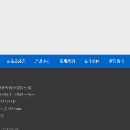
连接器外壳
产品中心
应用案例
合作伙伴
新闻资讯
密五金科技有限公司
厚街镇工业西路一号一
5246618
g@163.com
科技
4008964号