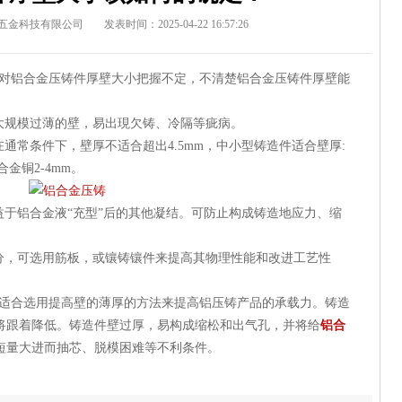
五金科技有限公司
发表时间：2025-04-22 16:57:26
对铝合金压铸件厚壁大小把握不定，不清楚铝合金压铸件厚壁能
大规模过薄的壁，易出現欠铸、冷隔等疵病。
通常条件下，壁厚不适合超出4.5mm，中小型铸造件适合壁厚:
,合金铜2-4mm。
益于铝合金液“充型”后的其他凝结。可防止构成铸造地应力、缩
分，可选用筋板，或镶铸镶件来提高其物理性能和改进工艺性
适合选用提高壁的薄厚的方法来提高铝压铸产品的承载力。铸造
将跟着降低。铸造件壁过厚，易构成缩松和出气孔，并将给
铝合
缩短量大进而抽芯、脱模困难等不利条件。