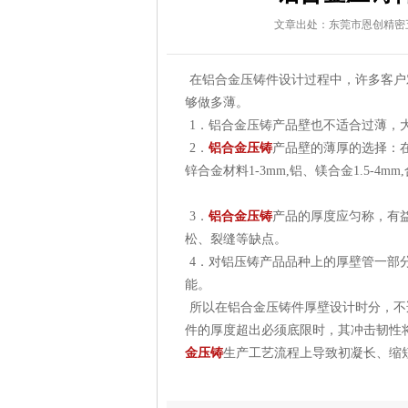
文章出处：东莞市恩创精密
在铝合金压铸件设计过程中，许多客户
够做多薄。
1．铝合金压铸产品壁也不适合过薄，
2．
铝合金压铸
产品壁的薄厚的选择：在
锌合金材料1-3mm,铝、镁合金1.5-4mm
3．
铝合金压铸
产品的厚度应匀称，有
松、裂缝等缺点。
4．对铝压铸产品品种上的厚壁管一部
能。
所以在铝合金压铸件厚壁设计时分，不
件的厚度超出必须底限时，其冲击韧性
金压铸
生产工艺流程上导致初凝长、