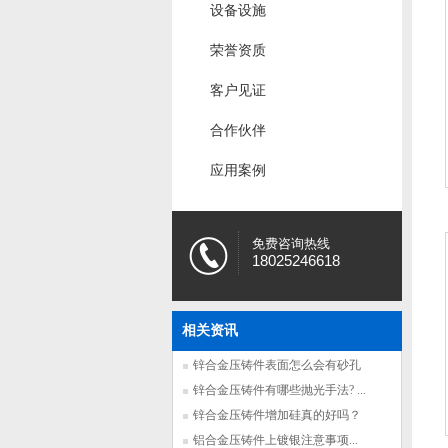
设备设施
荣誉资质
客户见证
合作伙伴
应用案例
免费咨询热线
18025246618
相关资讯
锌合金压铸件表面怎么会有砂孔
...
锌合金压铸件有哪些抛光手法? ...
锌合金压铸件增加硅真的好吗？
...
铝合金压铸件上镀银注意事项...