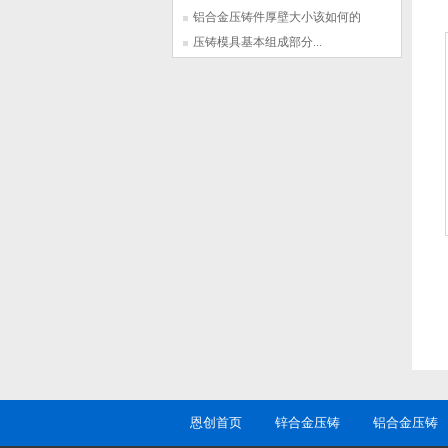
铝合金压铸件厚壁大小该如何的
确定？ ...
压铸模具基本组成部分...
恩创首页
锌合金压铸
铝合金压铸