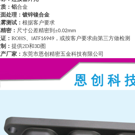
材质：铝
合金
表面处理：镀锌镍合金
盐雾测试：
根据客户要求
高精密：
尺寸公差精密到
±
0.02mm
认证：
ROHS
、
，或按客户要求由第三方做检测
IATF16949
定制：
提供
2D
和
图
3D
生产厂家：
东莞市恩创精密五金科技有限公司