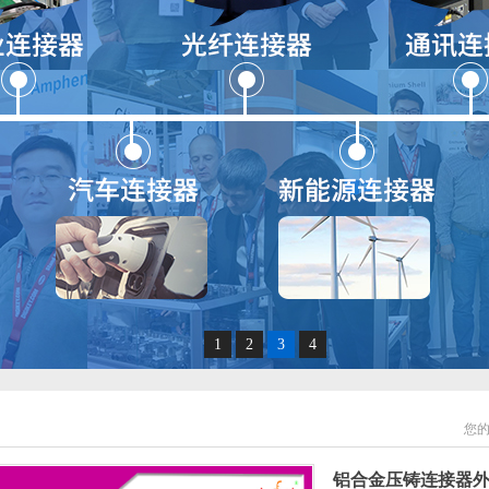
1
2
3
4
您
铝合金压铸连接器