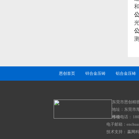
恩创首页
锌合金压铸
铝合金压铸
东莞市恩创精
地址：东莞市
号楼
移动电话： 1802
电子邮箱：enchuan
技术支持：
赢网