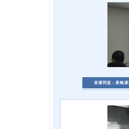
首课同堂：夜晚课