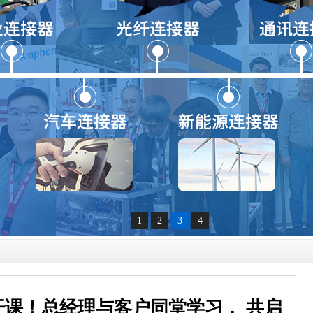
1
2
3
4
课！总经理与客户同堂学习， 共启